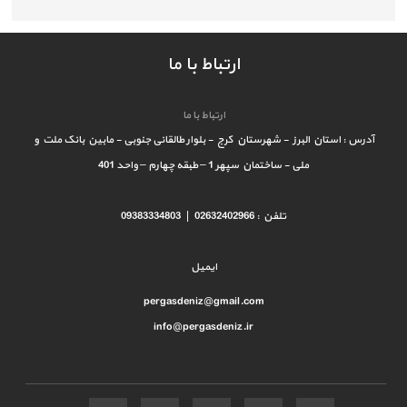
ارتباط با ما
ارتباط با ما
آدرس : استان البرز - شهرستان کرج - بلوار طالقانی جنوبی - مابین بانک ملت و
ملی - ساختمان سپهر 1 – طبقه چهارم – واحد 401
تلفن : 02632402966 | 09383334803
ایمیل
pergasdeniz@gmail.com
info@pergasdeniz.ir