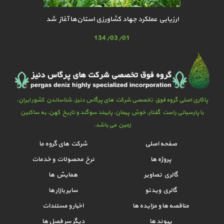
ارزیابی عملکرد جهاد کشاورزی استان‌ها آغاز شد
134/03/01
پاکاری اصلی گروه فوق تخصصی شرکت های پرگاس دنیز، شناساندن کشور ایران،
با پارسیانی راست گفتار، خوش پیمان، پایبند سوگند و تاریخ کهن، به ساکنین
زمین می باشد.
صفحه اصلی
شرکت های گروه ما
پروژه ها
نرخ محصولات و خدمات
گالري تصاوير
همایش ها
گالري ويدئو
سایر بازار ها
مناقصه ها و مزایده ها
اخبار و مستندات
پیوند ها
دیگر سر فصل ها