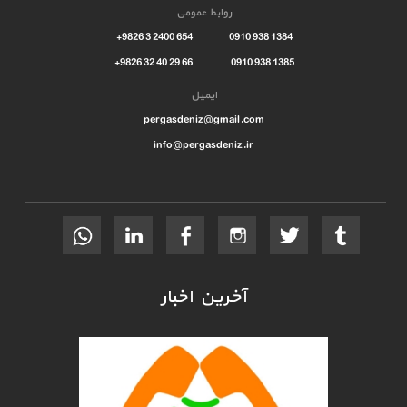
روابط عمومی
1384 938 0910 654 2400 3 9826+
1385 938 0910 66 29 40 32 9826+
ایمیل
pergasdeniz@gmail.com
info@pergasdeniz.ir
آخرین اخبار