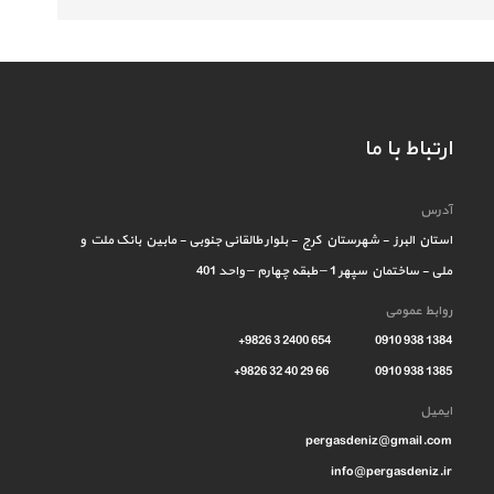
ارتباط با ما
آدرس
استان البرز - شهرستان کرج - بلوار طالقانی جنوبی - مابین بانک ملت و
ملی - ساختمان سپهر 1 – طبقه چهارم – واحد 401
روابط عمومی
1384 938 0910 654 2400 3 9826+
1385 938 0910 66 29 40 32 9826+
ایمیل
pergasdeniz@gmail.com
info@pergasdeniz.ir