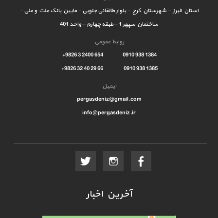
استان البرز - شهرستان کرج - بلوار طالقانی جنوبی - مابین بانک ملت و ملی -
ساختمان سپهر 1 – طبقه چهارم – واحد 401
روابط عمومی
1384 938 0910 654 2400 3 9826+
1385 938 0910 66 29 40 32 9826+
ایمیل
pergasdeniz@gmail.com
info@pergasdeniz.ir
آخرین اخبار