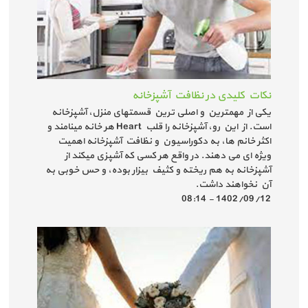
نکات کلیدی در نظافت آشپزخانه
یکی از مهم­ترین و اصلی­ ترین قسمت­های منزل، آشپزخانه
است. از این رو، آشپزخانه را قلب Heart هر خانه می­نامند و
اکثر خانم­ ها، به دکوراسیون و نظافت آشپزخانه اهمیت
ویژه ­ای می ­دهند. در واقع هر کسی که آشپزی می­کند از
آشپزخانه به هم ریخته و کثیف بیزار بوده، و حس خوبی به
آن نخواهند داشت.
1402/09/12 - 08:14