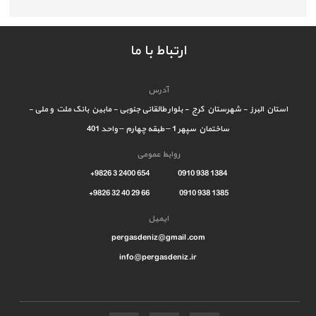
ارتباط با ما
آدرس
استان البرز - شهرستان کرج - بلوار طالقانی جنوبی - مابین بانک ملت و ملی -
ساختمان سپهر 1 – طبقه چهارم – واحد 401
روابط عمومی
1384 938 0910 654 2400 3 9826+
1385 938 0910 66 29 40 32 9826+
ایمیل
pergasdeniz@gmail.com
info@pergasdeniz.ir