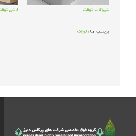
شیرآلات توالت
کاشی توال
برچسب ها :
توالت