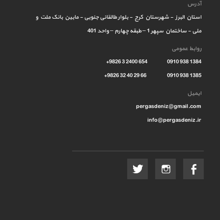
آدرس
استان البرز - شهرستان کرج - بلوار طالقانی جنوبی - مابین بانک ملت و
ملی - ساختمان سپهر 1 – طبقه چهارم – واحد 401
روابط عمومی
1384 938 0910 654 2400 3 9826+
1385 938 0910 66 29 40 32 9826+
ایمیل
pergasdeniz@gmail.com
info@pergasdeniz.ir