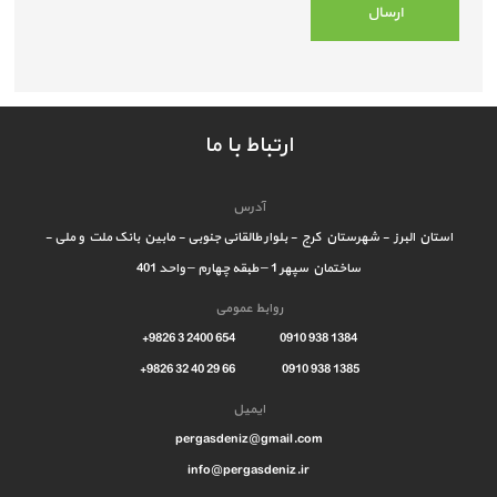
ارتباط با ما
آدرس
استان البرز - شهرستان کرج - بلوار طالقانی جنوبی - مابین بانک ملت و ملی -
ساختمان سپهر 1 – طبقه چهارم – واحد 401
روابط عمومی
1384 938 0910 654 2400 3 9826+
1385 938 0910 66 29 40 32 9826+
ایمیل
pergasdeniz@gmail.com
info@pergasdeniz.ir