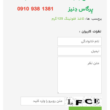
پِرگاس دِنیز
1381 938 0910
برچسب ها :
کاغذ فلوتینگ 125 گرم
نظرات كاربران :