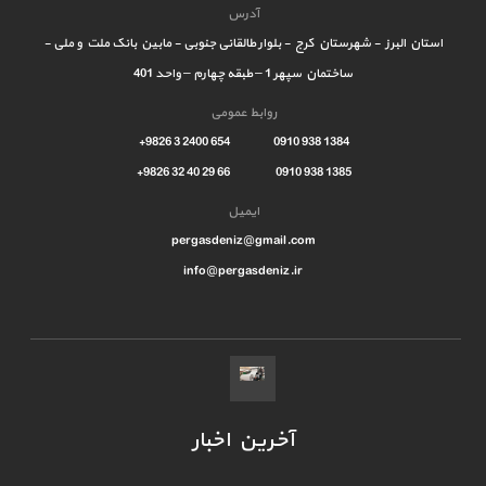
آدرس
استان البرز - شهرستان کرج - بلوار طالقانی جنوبی - مابین بانک ملت و ملی -
ساختمان سپهر 1 – طبقه چهارم – واحد 401
روابط عمومی
1384 938 0910 654 2400 3 9826+
1385 938 0910 66 29 40 32 9826+
ایمیل
pergasdeniz@gmail.com
info@pergasdeniz.ir
آخرین اخبار