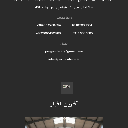
ساختمان سپهر 1 – طبقه چهارم – واحد 401
روابط عمومی
1384 938 0910 654 2400 3 9826+
1385 938 0910 66 29 40 32 9826+
ایمیل
pergasdeniz@gmail.com
info@pergasdeniz.ir
آخرین اخبار