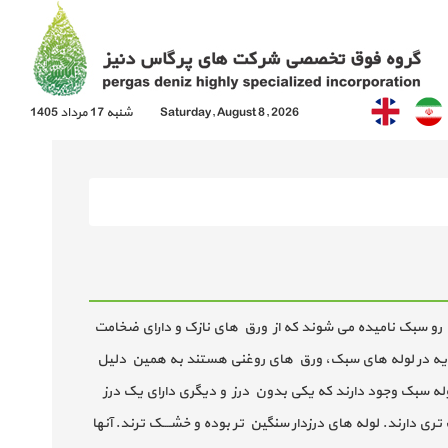
Saturday, August 8, 2026
شنبه 17 مرداد 1405
ن رو سبک نامیده می شوند که از ورق های نازک و دارای ضخامت
ند. ورق های پایه در لوله های سبک، ورق های روغنی هستند به همین دلیل
ای مبلی شامل DIN 2394(1) 94 و EN 10 219 -2 می باشد. بطور کلی دو نوع لوله سبک وجود دارند که یکی بدون درز و دیگری دارای یک درز
تری دارند. لوله های درزدار سنگین تر بوده و خشــــک ترند. آنها