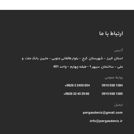
ارتباط با ما
آدرس
استان البرز - شهرستان کرج - بلوار طالقانی جنوبی - مابین بانک ملت و
ملی - ساختمان سپهر 1 – طبقه چهارم – واحد 401
روابط عمومی
1384 938 0910 654 2400 3 9826+
1385 938 0910 66 29 40 32 9826+
ایمیل
pergasdeniz@gmail.com
info@pergasdeniz.ir