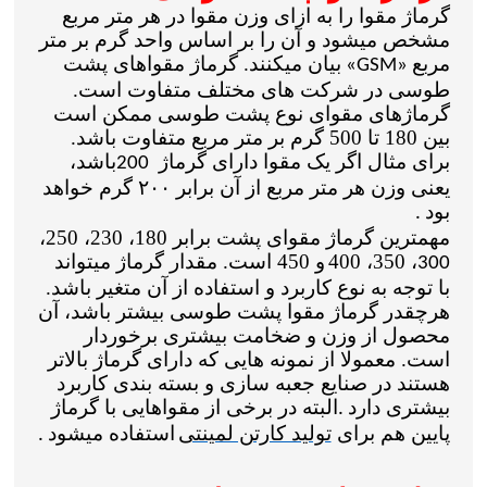
گرماژ مقوا را به ازای وزن مقوا در هر متر مربع
مشخص میشود و آن را بر اساس واحد گرم بر متر
مربع
بیان میکنند. گرماژ مقواهای پشت
«GSM»
طوسی در شرکت های مختلف متفاوت است.
گرماژهای مقوای نوع پشت طوسی ممکن است
بین 180 تا 500 گرم بر متر مربع متفاوت باشد.
برای مثال اگر یک مقوا دارای گرماژ
باشد،
200
یعنی وزن هر متر مربع از آن برابر
۲۰۰
گرم خواهد
بود
.
مهمترین گرماژ مقوای پشت برابر 180، 230، 250،
، 350، 400
و 450 است. مقدار گرماژ میتواند
300
با توجه به نوع کاربرد و استفاده از آن متغیر باشد.
هرچقدر گرماژ مقوا پشت طوسی بیشتر باشد، آن
محصول از وزن و ضخامت بیشتری برخوردار
است. معمولا از نمونه هایی که دارای گرماژ بالاتر
هستند در صنایع جعبه سازی و بسته بندی کاربرد
بیشتری دارد
البته در برخی از مقواهایی با گرماژ
.
پایین هم برای
تولید کارتن لمینتی
استفاده میشود
.