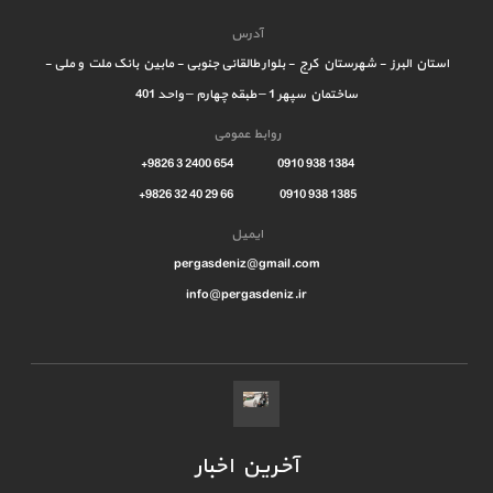
آدرس
استان البرز - شهرستان کرج - بلوار طالقانی جنوبی - مابین بانک ملت و ملی -
ساختمان سپهر 1 – طبقه چهارم – واحد 401
روابط عمومی
1384 938 0910 654 2400 3 9826+
1385 938 0910 66 29 40 32 9826+
ایمیل
pergasdeniz@gmail.com
info@pergasdeniz.ir
آخرین اخبار