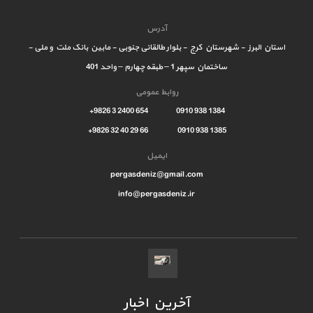
آدرس
استان البرز - شهرستان کرج - بلوار طالقانی جنوبی - مابین بانک ملت و ملی -
ساختمان سپهر 1 – طبقه چهارم – واحد 401
روابط عمومی
1384 938 0910 654 2400 3 9826+
1385 938 0910 66 29 40 32 9826+
ایمیل
pergasdeniz@gmail.com
info@pergasdeniz.ir
آخرین اخبار