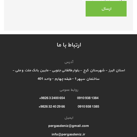
ارتباط با ما
آدرس
استان البرز - شهرستان کرج - بلوار طالقانی جنوبی - مابین بانک ملت و ملی -
ساختمان سپهر 1 – طبقه چهارم – واحد 401
روابط عمومی
1384 938 0910 654 2400 3 9826+
1385 938 0910 66 29 40 32 9826+
ایمیل
pergasdeniz@gmail.com
info@pergasdeniz.ir