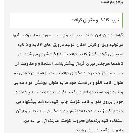
برخوردار است.
خرید کاغذ و مقوای کرافت
گراماژ و وزن این کاغذ بسیار متنوع است بطوری که از ترکیب آنها
در تولید ورق و کارتن امکان تولید در ورق های ۳ لايه و ۵ لایه
میسر می گردد. گرماژ کاغذ کرافت از ۴۰ گرم شروع می شود. در
کاغذها هر چقدر میزان گرماژ بیشتر باشد، استحکام و مقاومت آن
نیز بیشتر خواهد بود. کاغذهای کرافت سبک، معمولا در خیاطی به
عنوان کاغذ الگو و در فست فود ها به عنوان پوشش مواد غذایی
و غیره مورد استفاده قرار می گیرد. اگر می خوواهید تا طرح دلخواه
خود را برروی مقوا یا کاغذ کرافت چاپ کنید، به شما پیشنهاد می
کنیم از گرماژ بین ۷۰ تا ۱۴۰ گرم این کاغذ یکی را انتخاب و از آن
استفاده کنید برندهای معروف کرافت عبارتند از : لی اند من،
دایهان و آسیا و … می باشد.