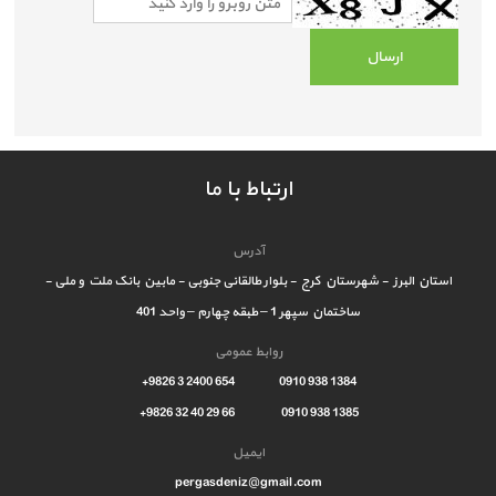
ارتباط با ما
آدرس
استان البرز - شهرستان کرج - بلوار طالقانی جنوبی - مابین بانک ملت و ملی -
ساختمان سپهر 1 – طبقه چهارم – واحد 401
روابط عمومی
1384 938 0910 654 2400 3 9826+
1385 938 0910 66 29 40 32 9826+
ایمیل
pergasdeniz@gmail.com