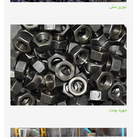
توری مش
مهره بولت