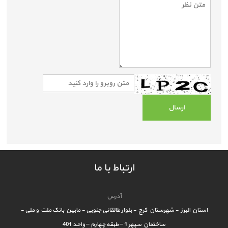
ارتباط با ما
آدرس
استان البرز - شهرستان کرج - بلوار طالقانی جنوبی - مابین بانک ملت و ملی -
ساختمان سپهر 1 – طبقه چهارم – واحد 401