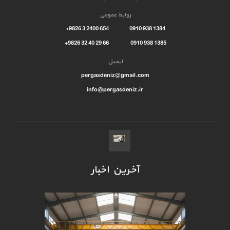
روابط عمومی
1384 938 0910 654 2400 3 9826+
1385 938 0910 66 29 40 32 9826+
ایمیل
pergasdeniz@gmail.com
info@pergasdeniz.ir
آخرین اخبار