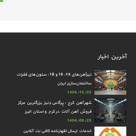
آخرین اخبار
تیرآهن‌های 14، 16 و 18 : ستون‌های فقرات
ساختمان‌سازی ایران
1404/10/03
شهر آهن کرج : پِرگاس دِنیز بزرگترین مرکز
فروش آهن آلات در کرج و استان البرز
1404/09/25
خدمات ارسال اظهارنامه کافی نت آنلاین