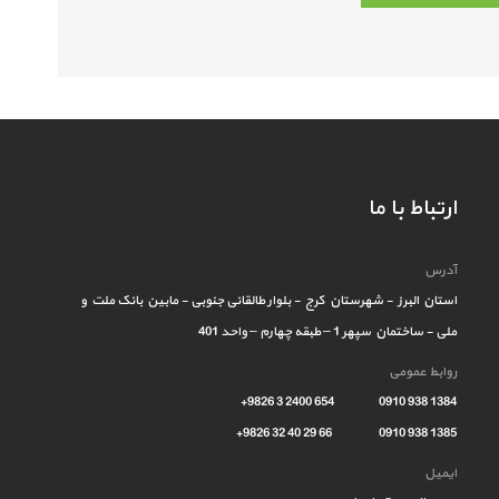
ارتباط با ما
آدرس
استان البرز - شهرستان کرج - بلوار طالقانی جنوبی - مابین بانک ملت و
ملی - ساختمان سپهر 1 – طبقه چهارم – واحد 401
روابط عمومی
1384 938 0910 654 2400 3 9826+
1385 938 0910 66 29 40 32 9826+
ایمیل