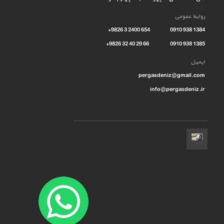
روابط عمومی
1384 938 0910 654 2400 3 9826+
1385 938 0910 66 29 40 32 9826+
ایمیل
pergasdeniz@gmail.com
info@pergasdeniz.ir