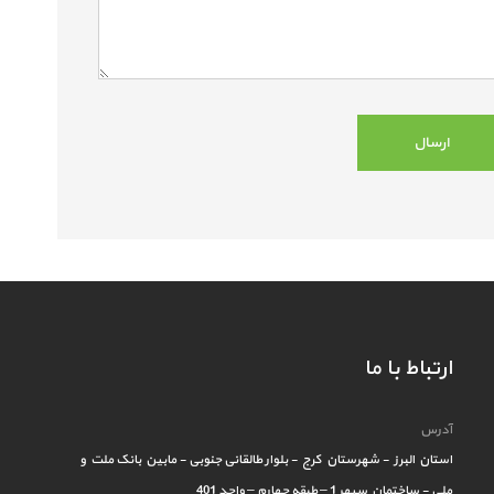
ارتباط با ما
آدرس
استان البرز - شهرستان کرج - بلوار طالقانی جنوبی - مابین بانک ملت و
ملی - ساختمان سپهر 1 – طبقه چهارم – واحد 401