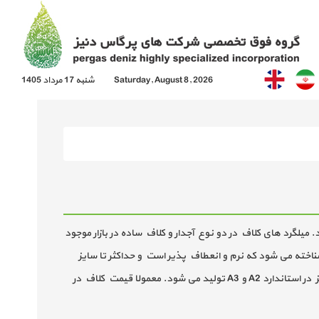
Saturday, August 8, 2026
شنبه 17 مرداد 1405
گرد های کلاف در دو نوع آجدار و کلاف ساده در بازار موجود
5. الی 16 میلیمتر به بازار عرضه می شود که سایزهای 5.5 تا 8 با اصطلاح مفتول (wire) در بازار فولاد شناخته می شود که نرم و انعطاف پذیر است و حداکثر تا سایز
12 در کارخانجات تولید گردیده و سایزهای بالاتر به صورت سفارشی در کارخانه تولید می شوند و گاهاً در بازار نیز موجود می باشند. کلاف آجدار نیز در استاندارد A2 و A3 تولید می شود. معمولا قیمت کلاف در