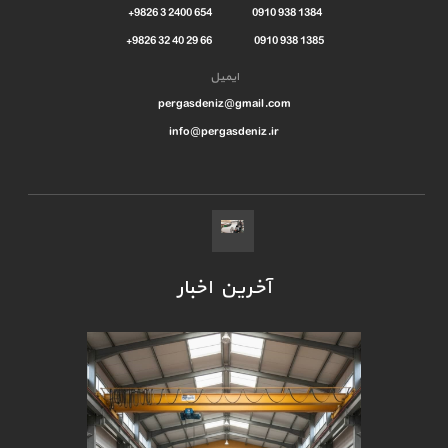
1384 938 0910 654 2400 3 9826+
1385 938 0910 66 29 40 32 9826+
ایمیل
pergasdeniz@gmail.com
info@pergasdeniz.ir
آخرین اخبار