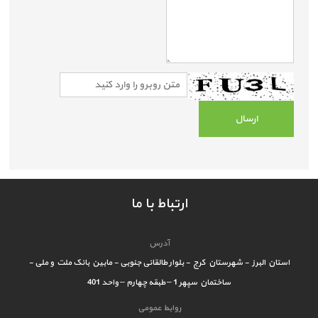
ارتباط با ما
آدرس
استان البرز - شهرستان کرج - بلوار طالقانی جنوبی - مابین بانک ملت و ملی -
ساختمان سپهر 1 – طبقه چهارم – واحد 401
روابط عمومی