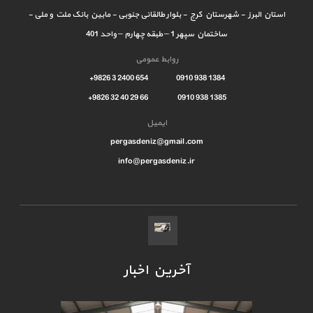
استان البرز - شهرستان کرج - بلوار طالقانی جنوبی - مابین بانک ملت و ملی -
ساختمان سپهر 1 – طبقه چهارم – واحد 401
روابط عمومی
1384 938 0910 654 2400 3 9826+
1385 938 0910 66 29 40 32 9826+
ایمیل
pergasdeniz@gmail.com
info@pergasdeniz.ir
آخرین اخبار